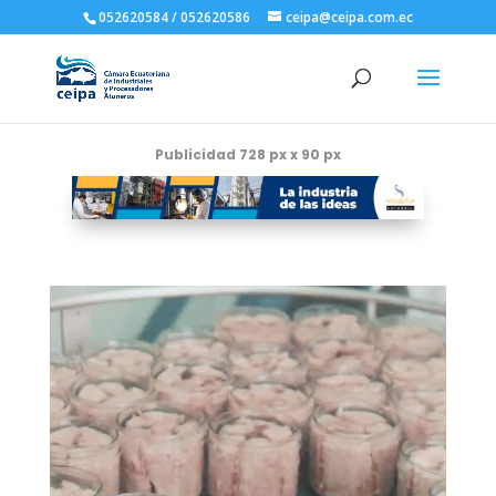
052620584 / 052620586
ceipa@ceipa.com.ec
Publicidad 728 px x 90 px
Reproductor
de
vídeo