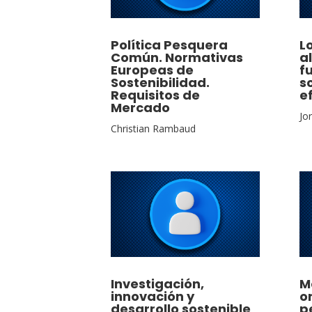
Política Pesquera
L
Común. Normativas
a
Europeas de
f
Sostenibilidad.
s
Requisitos de
e
Mercado
Jo
Christian Rambaud
Investigación,
M
innovación y
o
desarrollo sostenible
p