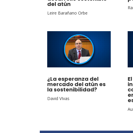
del atún
Ra
Leire Barañano Orbe
¿La esperanza del
E
mercado del atún es
i
la sostenibilidad?
c
e
David VIvas
e
Au