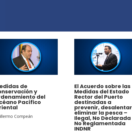
edidas de
El Acuerdo sobre las
onservación y
Medidas del Estado
rdenamiento del
Rector del Puerto
céano Pacífico
destinadas a
riental
prevenir, desalentar
eliminar la pesca –
illermo Compeán
Ilegal, No Declarada
No Reglamentada
INDNR