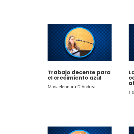
Trabajo decente para
L
el crecimiento azul
c
a
Mariaeleonora D´Andrea
He