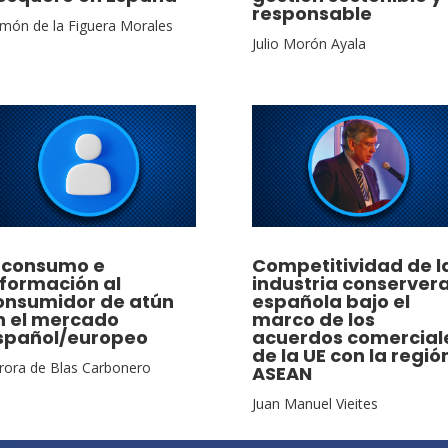
responsable
món de la Figuera Morales
Julio Morón Ayala
l consumo e
Competitividad de l
nformación al
industria conserver
onsumidor de atún
española bajo el
n el mercado
marco de los
spañol/europeo
acuerdos comercial
de la UE con la regió
rora de Blas Carbonero
ASEAN
Juan Manuel Vieites