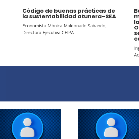
Código de buenas prácticas de
B
la sustentabilidad atunera–SEA
m
l
Economista Mónica Maldonado Sabando,
O
s
Directora Ejecutiva CEIPA
c
In
Ac