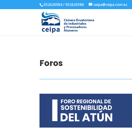
052620584 / 052620586
ceipa@ceipa.com.ec
Foros