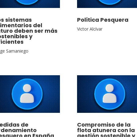
os sistemas
Política Pesquera
limentarios del
Victor Alcívar
uturo deben ser más
ostenibles y
ficientes
rge Samaniego
edidas de
Compromiso de la
rdenamiento
flota atunera con la
esquero en España
gestión sostenible y