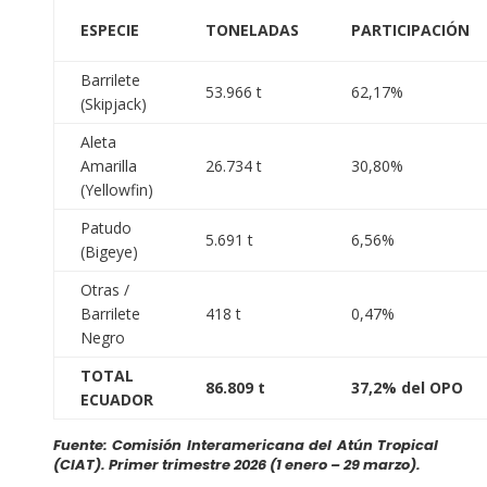
ESPECIE
TONELADAS
PARTICIPACIÓN
Barrilete
53.966 t
62,17%
(Skipjack)
Aleta
Amarilla
26.734 t
30,80%
(Yellowfin)
Patudo
5.691 t
6,56%
(Bigeye)
Otras /
Barrilete
418 t
0,47%
Negro
TOTAL
86.809 t
37,2% del OPO
ECUADOR
Fuente: Comisión Interamericana del Atún Tropical
(CIAT). Primer trimestre 2026 (1 enero – 29 marzo).