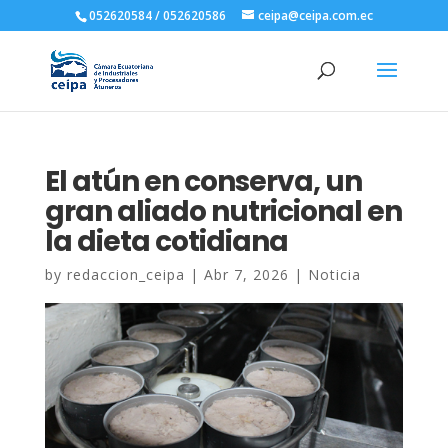
052620584 / 052620586
ceipa@ceipa.com.ec
El atún en conserva, un
gran aliado nutricional en
la dieta cotidiana
by
redaccion_ceipa
|
Abr 7, 2026
|
Noticia