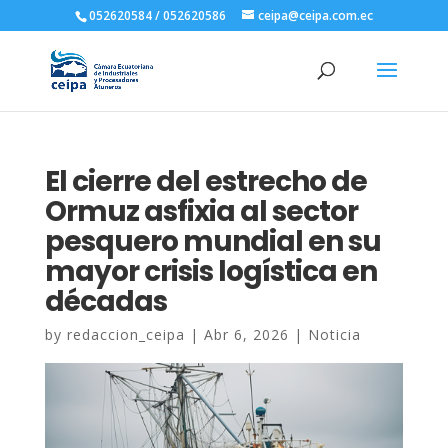
052620584 / 052620586
ceipa@ceipa.com.ec
El cierre del estrecho de
Ormuz asfixia al sector
pesquero mundial en su
mayor crisis logística en
décadas
by
redaccion_ceipa
|
Abr 6, 2026
|
Noticia