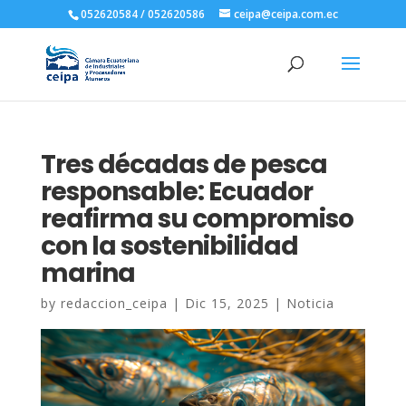
052620584 / 052620586
ceipa@ceipa.com.ec
Tres décadas de pesca
responsable: Ecuador
reafirma su compromiso
con la sostenibilidad
marina
by
redaccion_ceipa
|
Dic 15, 2025
|
Noticia