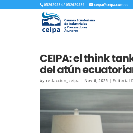
052620584 / 052620586
ceipa@ceipa.com.ec
CEIPA: el think tan
del atún ecuatori
by
redaccion_ceipa
|
Nov 6, 2025
|
Editorial 