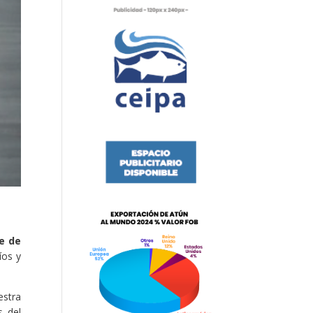
e de
íos y
estra
s del