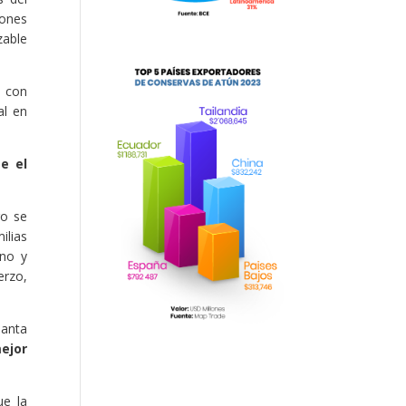
iones
zable
e con
al en
e el
go se
ilias
ano y
erzo,
Manta
ejor
ue la