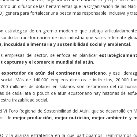
 como un difusor de las herramientas que la Organización de las Nac
AO) genera para fortalecer una pesca más responsable, inclusiva y tra
ión estratégica de un gremio moderno que trabaja articuladament
lsando la transformación de una industria que ya es referente glob
a, inocuidad alimentaria y sostenibilidad social y ambiental
.
as empresas del sector, se enfoca en planificar
estratégicament
st capturas y el comercio mundial del atún.
y exportador de atún del continente americano
, y ese lideraz
cial. Más de 140.000 empleos directos e indirectos, 20.000 fam
200 millones de dólares en salarios son testimonio del rol hum
ás de cada lata o pouch de atún ecuatoriano hay historias de esfu
estra trazabilidad social.
 el VI Foro Regional de Sostenibilidad del Atún, que se desarrolló en 
pios de
mejor producción, mejor nutrición, mejor ambiente y m
 y la alianza estratégica en la que participamos, reafirmamos q