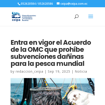
052620584 / 052620586
ceipa@ceipa.com.ec
Entra en vigor el Acuerdo
de la OMC que prohíbe
subvenciones dañinas
para la pesca mundial
by
redaccion_ceipa
|
Sep 19, 2025
|
Noticia