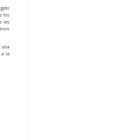
igido
e los
e las
ursos
n una
 a la