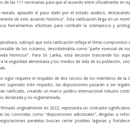
s de las 111 necesarias para que el acuerdo entre oficialmente en vi
-Iweala, aplaudió el paso dado por el estado asiático, destacand
minente de este acuerdo histórico”. Esta ratificación llega en un mo
usca herramientas efectivas para combatir la sobrepesca y proteg
jesekara, subrayó que esta ratificación refleja el firme compromiso 
ponsable de los océanos, describiéndola como “parte esencial de nu
vida hermosa'”. Para Sri Lanka, esta decisión trasciende los asp
ra la seguridad alimentaria y los medios de vida de su población, sin
aís.
en vigor requiere el respaldo de dos tercios de los miembros de la
ez superado este requisito, las disposiciones pasarán a ser legal
n ratificado, creando un marco jurídico internacional robusto contr
 no declarada y no reglamentada.
firmado originalmente en 2022, representa un contraste significativ
e las conocidas como “disposiciones adicionales”, dirigidas a refor
 negociaciones paralelas buscan cerrar posibles lagunas y fortalece