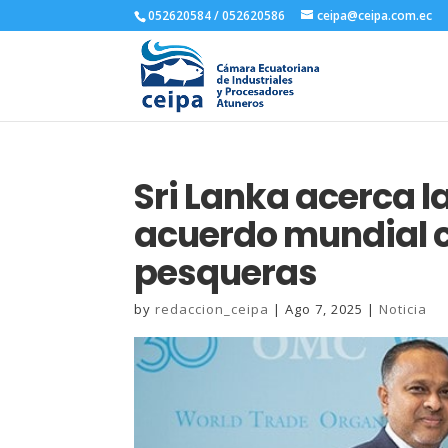
052620584 / 052620586
ceipa@ceipa.com.ec
Sri Lanka acerca l
acuerdo mundial c
pesqueras
by
redaccion_ceipa
|
Ago 7, 2025
|
Noticia