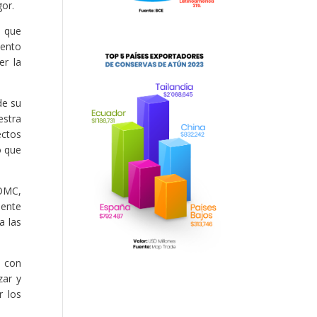
gor.
o que
mento
er la
de su
estra
ectos
o que
 OMC,
mente
a las
o con
zar y
r los