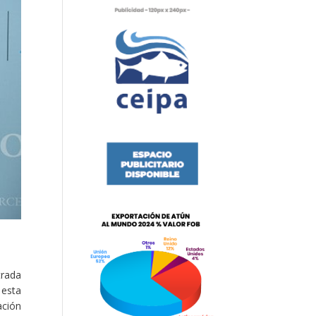
trada
 esta
ación