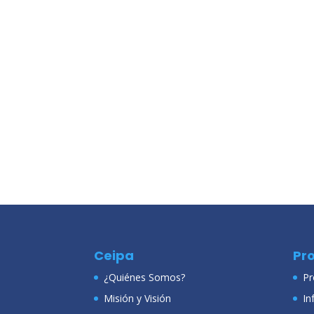
Ceipa
Pr
¿Quiénes Somos?
Pr
Misión y Visión
In