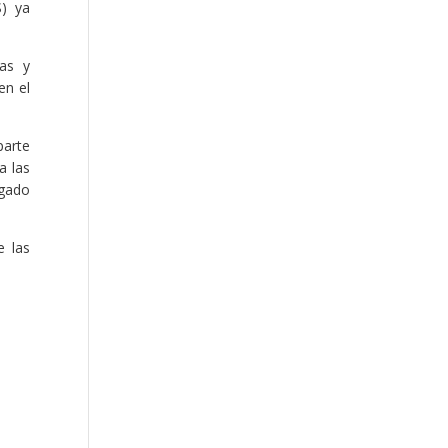
S) ya
ías y
en el
parte
a las
rgado
e las