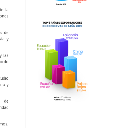
de la
iones
as de
sta y
.
y las
bordo
tudio
ajo y
a de
ridad
omos,