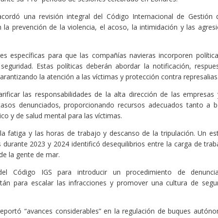
ordó una revisión integral del Código Internacional de Gestión 
 la prevención de la violencia, el acoso, la intimidación y las agres
es específicas para que las compañías navieras incorporen polític
eguridad. Estas políticas deberán abordar la notificación, respue
antizando la atención a las víctimas y protección contra represalias
ificar las responsabilidades de la alta dirección de las empresas 
 casos denunciados, proporcionando recursos adecuados tanto a 
o y de salud mental para las víctimas.
la fatiga y las horas de trabajo y descanso de la tripulación. Un es
 durante 2023 y 2024 identificó desequilibrios entre la carga de trab
 de la gente de mar.
 del Código IGS para introducir un procedimiento de denunci
pitán para escalar las infracciones y promover una cultura de segu
reportó “avances considerables” en la regulación de buques autón