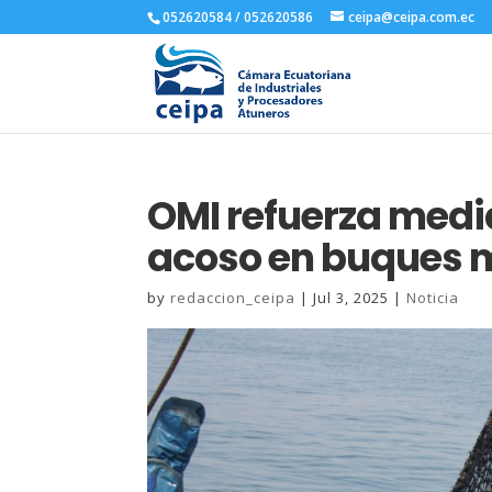
052620584 / 052620586
ceipa@ceipa.com.ec
OMI refuerza medid
acoso en buques 
by
redaccion_ceipa
|
Jul 3, 2025
|
Noticia