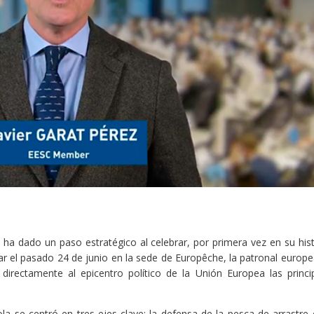
a dado un paso estratégico al celebrar, por primera vez en su hist
gar el pasado 24 de junio en la sede de Europêche, la patronal europe
 directamente al epicentro político de la Unión Europea las princi
la se centró en tres ejes clave: la defensa de la pesca de arrastre 