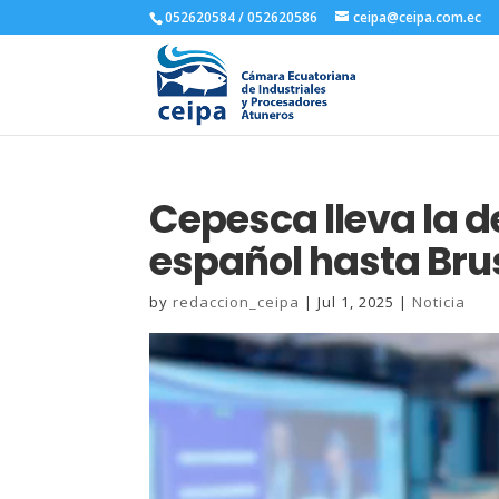
052620584 / 052620586
ceipa@ceipa.com.ec
Cepesca lleva la d
español hasta Bru
by
redaccion_ceipa
|
Jul 1, 2025
|
Noticia