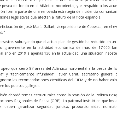
e pesca de fondo en el Atlántico nororiental, y el respaldo a los acu
ción forma parte de una renovada estrategia de incidencia comunitar
iones legislativas que afectan al futuro de la flota española.
articipación de
José María Gallart
, vicepresidente de Cepesca, en el e
al”
.
e arrastre, subrayando que el actual plan de gestión ha reducido en un
do gravemente en la actividad económica de más de 17.000 fam
l año en 2019 a apenas 130 en la actualidad; una situación insoste
ropeo que cerró 87 áreas del Atlántico nororiental a la pesca de f
da” y “técnicamente infundada”.
Javier Garat
, secretario general 
ignorar las recomendaciones científicas del CIEM y de no haber val
e los puertos gallegos.
ambién abordó temas estructurales como la
revisión de la Política Pes
aciones Regionales de Pesca (ORP). La patronal insistió en que los 
ol deben garantizar
seguridad jurídica, proporcionalidad normat