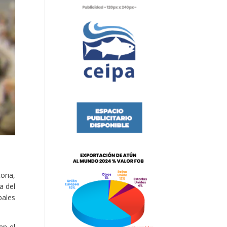
oria,
a del
pales
en el