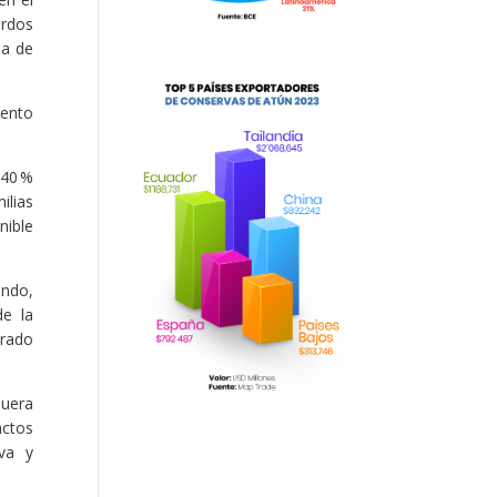
erdos
ia de
vento
 40 %
ilias
nible
ondo,
de la
orado
quera
actos
iva y