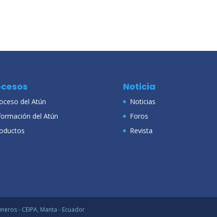
ocesos
Noticia
oceso del Atún
Noticias
formación del Atún
Foros
oductos
Revista
neros - CEIPA, Manta - Ecuador