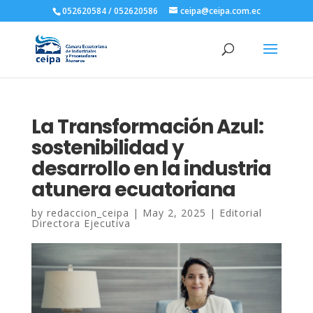
052620584 / 052620586
ceipa@ceipa.com.ec
La Transformación Azul:
sostenibilidad y
desarrollo en la industria
atunera ecuatoriana
by
redaccion_ceipa
|
May 2, 2025
|
Editorial
Directora Ejecutiva