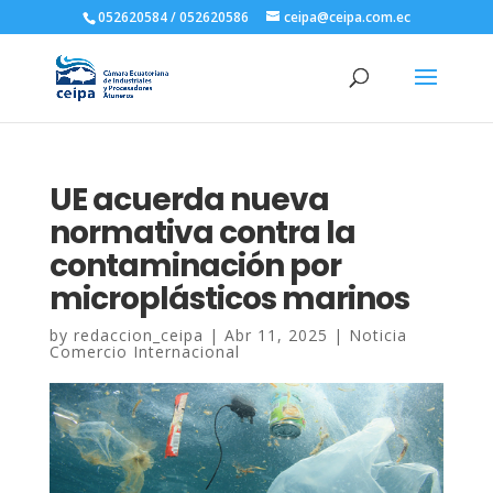
052620584 / 052620586
ceipa@ceipa.com.ec
UE acuerda nueva
normativa contra la
contaminación por
microplásticos marinos
by
redaccion_ceipa
|
Abr 11, 2025
|
Noticia
Comercio Internacional