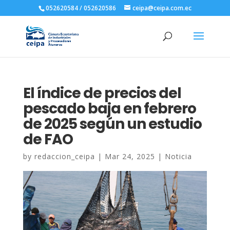
052620584 / 052620586
ceipa@ceipa.com.ec
El índice de precios del
pescado baja en febrero
de 2025 según un estudio
de FAO
by
redaccion_ceipa
|
Mar 24, 2025
|
Noticia