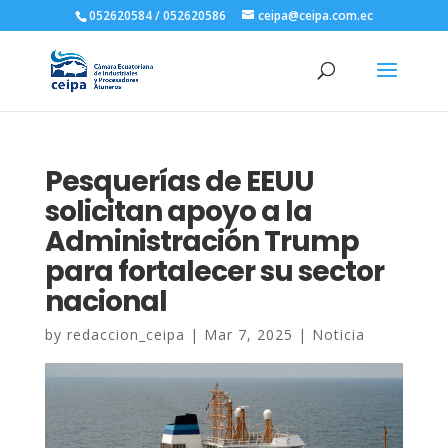
052620584 / 052620586
ceipa@ceipa.com.ec
Pesquerías de EEUU
solicitan apoyo a la
Administración Trump
para fortalecer su sector
nacional
by
redaccion_ceipa
|
Mar 7, 2025
|
Noticia