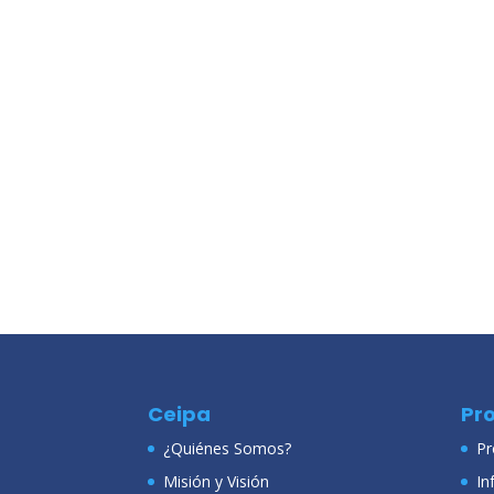
Ceipa
Pr
¿Quiénes Somos?
Pr
Misión y Visión
In