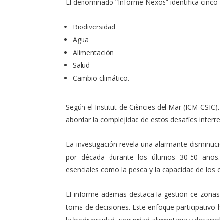
El denominado “Informe Nexos” identifica cinco 
Biodiversidad
Agua
Alimentación
Salud
Cambio climático.
Según el Institut de Ciències del Mar (ICM-CSIC),
abordar la complejidad de estos desafíos interr
La investigación revela una alarmante disminuc
por década durante los últimos 30-50 años.
esenciales como la pesca y la capacidad de lo
El informe además destaca la gestión de zonas 
toma de decisiones. Este enfoque participativo
la biodiversidad, seguridad alimentaria y desarr