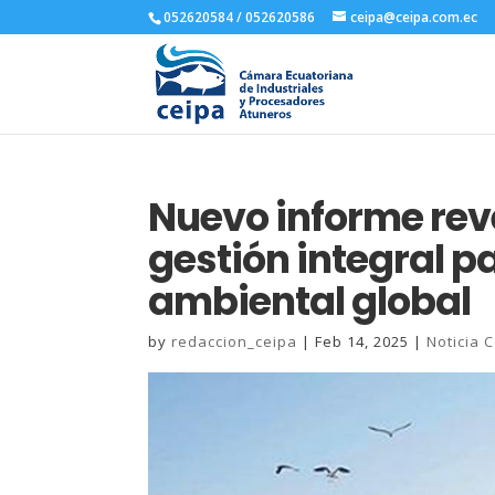
052620584 / 052620586
ceipa@ceipa.com.ec
Nuevo informe rev
gestión integral pa
ambiental global
by
redaccion_ceipa
|
Feb 14, 2025
|
Noticia 