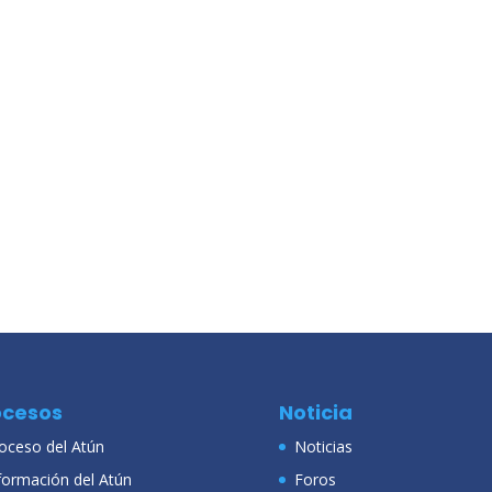
ocesos
Noticia
oceso del Atún
Noticias
formación del Atún
Foros