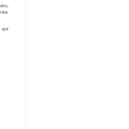
ales,
alia,
, que