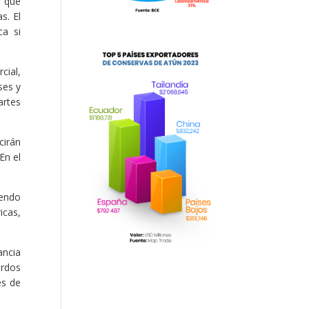
” que
s. El
ca si
cial,
ses y
artes
cirán
En el
iendo
icas,
ancia
erdos
es de