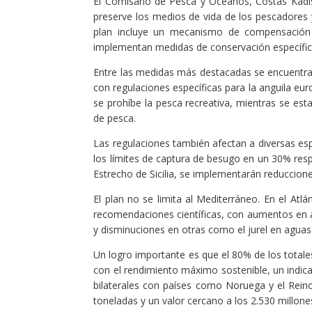
El Comisario de Pesca y Océanos, Costas Kadis
preserve los medios de vida de los pescadores y
plan incluye un mecanismo de compensación q
implementan medidas de conservación específic
Entre las medidas más destacadas se encuentran
con regulaciones específicas para la anguila euro
se prohíbe la pesca recreativa, mientras se est
de pesca.
Las regulaciones también afectan a diversas esp
los límites de captura de besugo en un 30% respe
Estrecho de Sicilia, se implementarán reduccio
El plan no se limita al Mediterráneo. En el Atl
recomendaciones científicas, con aumentos en a
y disminuciones en otras como el jurel en aguas 
Un logro importante es que el 80% de los total
con el rendimiento máximo sostenible, un indic
bilaterales con países como Noruega y el Rein
toneladas y un valor cercano a los 2.530 millone