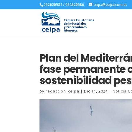
052620584 / 052620586
ceipa@ceipa.com.ec
Plan del Mediterrá
fase permanente 
sostenibilidad pe
by
redaccion_ceipa
|
Dic 11, 2024
|
Noticia C