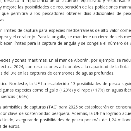
, destacó la importancia de un acuerdo “equilibrado y responsable
 mejore las posibilidades de recuperación de las poblaciones marina
ue permitirá a los pescadores obtener días adicionales de pes
as.
 límites de captura para especies mediterráneas de alto valor comer
pea y el coral rojo. Para la anguila, se mantiene un cierre de seis me
ablecen límites para la captura de angula y se congela el número de 
ecies y zonas marítimas. En el mar de Alborán, por ejemplo, se redu
cto a 2024, con restricciones adicionales a la capacidad de la flota. 
nes del 3% en las capturas de camarones de aguas profundas.
ántico Nordeste, la UE ha establecido 13 posibilidades de pesca sigu
lgunas especies como el gallo (+23%) y el rape (+17%) en aguas ibér
ibéricas (-66%).
es admisibles de capturas (TAC) para 2025 se establecerán en conson
ador clave de sostenibilidad pesquera. Además, la UE ha logrado acu
o Unido, asegurando posibilidades de pesca por más de 1,24 millon
s de euros.