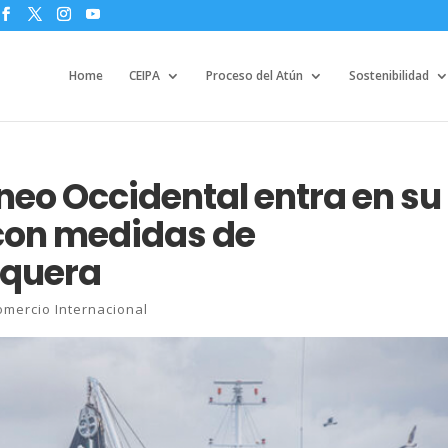
Home
CEIPA
Proceso del Atún
Sostenibilidad
neo Occidental entra en su
con medidas de
squera
omercio Internacional