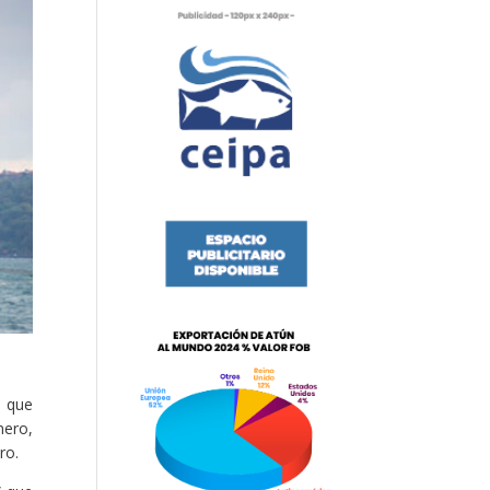
, que
nero,
ro.