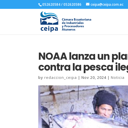
052620584 / 052620586
ceipa@ceipa.com.ec
NOAA lanza un pla
contra la pesca ile
by
redaccion_ceipa
|
Nov 20, 2024
|
Noticia