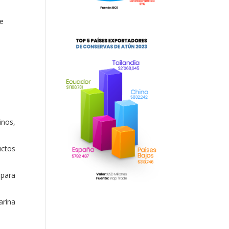
de
inos,
uctos
 para
arina