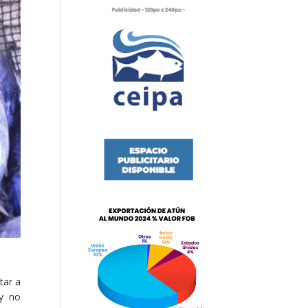
tar a
 y no