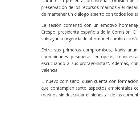
Durante su presentación ante la Comisión de P
preservación de los recursos marinos y el desa
de mantener un diálogo abierto con todos los ac
La sesión comenzó con un emotivo homenaje a
Crespo, presidenta española de la Comisión. E
subrayar la urgencia de abordar el cambio climát
Entre sus primeros compromisos, Kadis anunció
comunidades pesqueras europeas, manifestan
escuchando a sus protagonistas”. Además, conf
Valencia.
El nuevo comisario, quien cuenta con formación 
que contemplen tanto aspectos ambientales c
marinos sin descuidar el bienestar de las comun