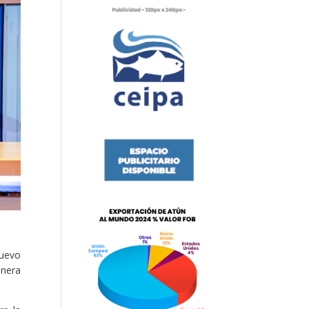
nuevo
anera