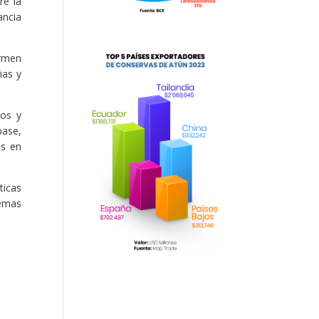
re la
ancia
armen
ias y
tos y
base,
es en
ticas
temas