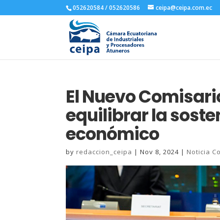
052620584 / 052620586
ceipa@ceipa.com.ec
El Nuevo Comisari
equilibrar la soste
económico
by
redaccion_ceipa
|
Nov 8, 2024
|
Noticia C