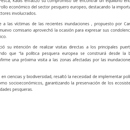
esca, Kadis enfatizó su compromiso de encontrar un equilibrio ent
rrollo económico del sector pesquero europeo, destacando la import
tores involucrados.
 las víctimas de las recientes inundaciones , propuesto por C
l nuevo comisario aprovechó la ocasión para expresar sus condolenc
ico.
 su intención de realizar visitas directas a los principales puer
do que “la política pesquera europea se construirá desde la 
irme una próxima visita a las zonas afectadas por las inundacion
en ciencias y biodiversidad, resaltó la necesidad de implementar polí
omo socioeconómicos, garantizando la preservación de los ecosis
idades pesqueras.