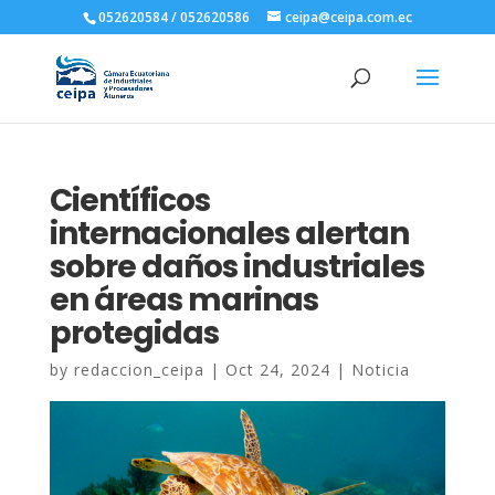
052620584 / 052620586
ceipa@ceipa.com.ec
Científicos
internacionales alertan
sobre daños industriales
en áreas marinas
protegidas
by
redaccion_ceipa
|
Oct 24, 2024
|
Noticia