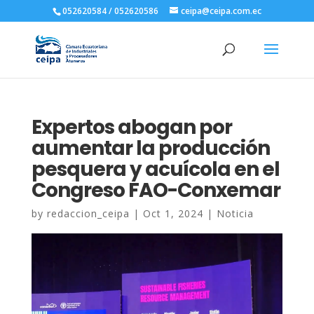
052620584 / 052620586
ceipa@ceipa.com.ec
Expertos abogan por
aumentar la producción
pesquera y acuícola en el
Congreso FAO-Conxemar
by
redaccion_ceipa
|
Oct 1, 2024
|
Noticia