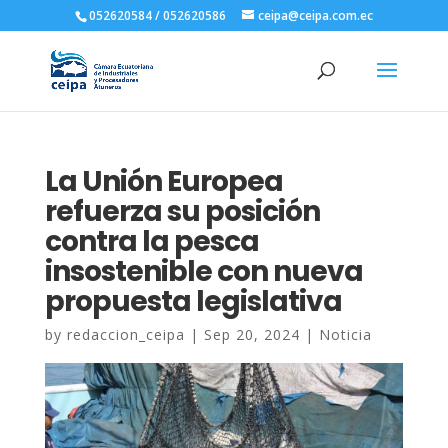
052620584 / 052620586
ceipa@ceipa.com.ec
La Unión Europea
refuerza su posición
contra la pesca
insostenible con nueva
propuesta legislativa
by
redaccion_ceipa
|
Sep 20, 2024
|
Noticia