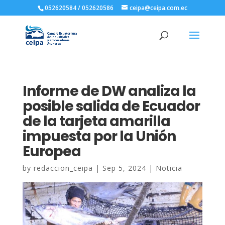
052620584 / 052620586
ceipa@ceipa.com.ec
Informe de DW analiza la
posible salida de Ecuador
de la tarjeta amarilla
impuesta por la Unión
Europea
by
redaccion_ceipa
|
Sep 5, 2024
|
Noticia