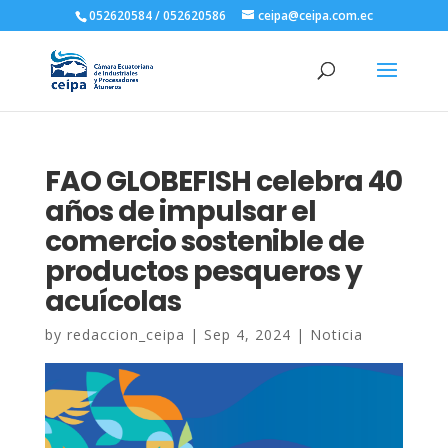
052620584 / 052620586
ceipa@ceipa.com.ec
FAO GLOBEFISH celebra 40
años de impulsar el
comercio sostenible de
productos pesqueros y
acuícolas
by
redaccion_ceipa
|
Sep 4, 2024
|
Noticia