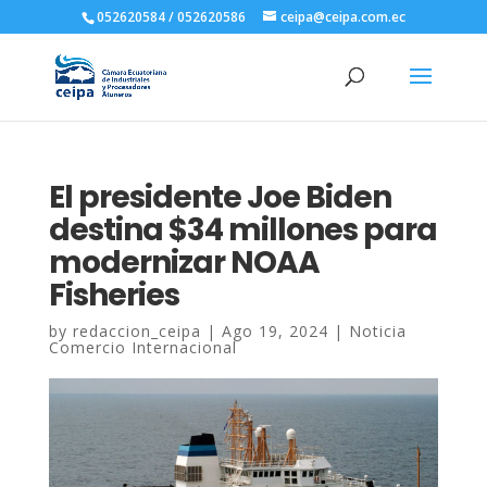
052620584 / 052620586
ceipa@ceipa.com.ec
El presidente Joe Biden
destina $34 millones para
modernizar NOAA
Fisheries
by
redaccion_ceipa
|
Ago 19, 2024
|
Noticia
Comercio Internacional