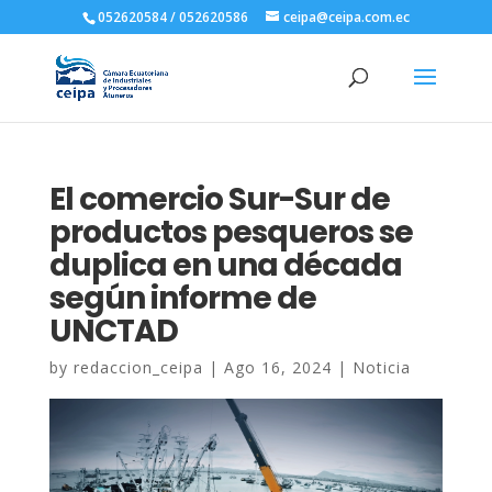
052620584 / 052620586
ceipa@ceipa.com.ec
El comercio Sur-Sur de
productos pesqueros se
duplica en una década
según informe de
UNCTAD
by
redaccion_ceipa
|
Ago 16, 2024
|
Noticia