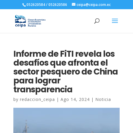
052620584 / 052620586
ceipa@ceipa.com.ec
Informe de FiTI revela los
desafíos que afronta el
sector pesquero de China
para lograr
transparencia
by
redaccion_ceipa
|
Ago 14, 2024
|
Noticia