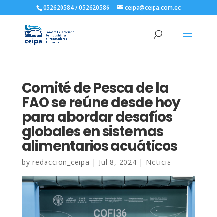
052620584 / 052620586
ceipa@ceipa.com.ec
Comité de Pesca de la
FAO se reúne desde hoy
para abordar desafíos
globales en sistemas
alimentarios acuáticos
by
redaccion_ceipa
|
Jul 8, 2024
|
Noticia