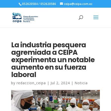
052620584 / 052620586
ceipa@ceipa.com.ec
La industria pesquera
agremiada a CEIPA
experimenta un notable
aumento en su fuerza
laboral
by
redaccion_ceipa
|
Jul 2, 2024
|
Noticia