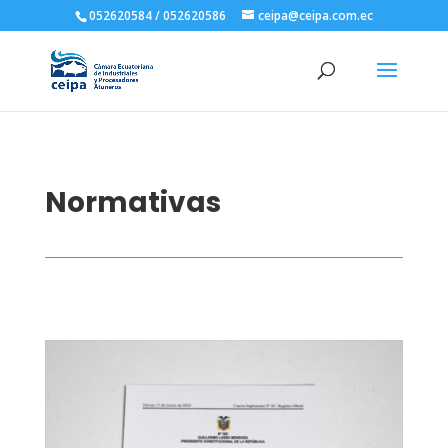
052620584 / 052620586
ceipa@ceipa.com.ec
Normativas