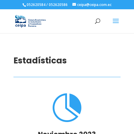
052620584 / 052620586
ceipa@ceipa.com.ec
Estadísticas
